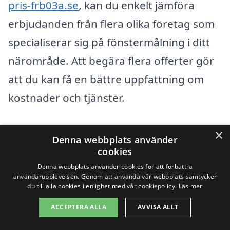
pris-frb03a.se
, kan du enkelt jämföra
erbjudanden från flera olika företag som
specialiserar sig på fönstermålning i ditt
närområde. Att begära flera offerter gör
att du kan få en bättre uppfattning om
kostnader och tjänster.
Om du även överväger alternativ i
×
Denna webbplats använder
närliggande städer, finns det många bra
cookies
företag som erbjuder fönstermålning i
Denna webbplats använder cookies för att förbättra
användarupplevelsen. Genom att använda vår webbplats samtycker
områden som:
du till alla cookies i enlighet med vår cookiepolicy.
Läs mer
ACCEPTERA ALLA
AVVISA ALLT
Bureau