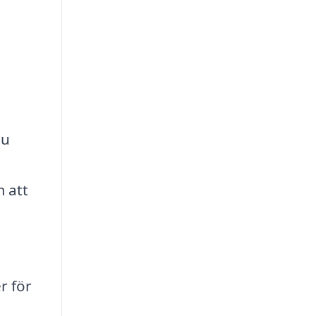
du
m att
r för