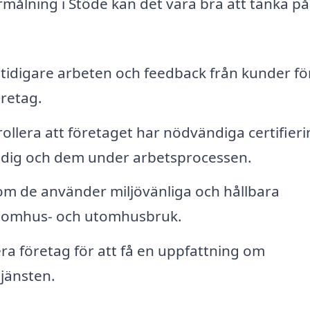
rmålning i Stöde kan det vara bra att tänka på
 tidigare arbeten och feedback från kunder för
öretag.
rollera att företaget har nödvändiga certifier
e dig och dem under arbetsprocessen.
 om de använder miljövänliga och hållbara
inomhus- och utomhusbruk.
era företag för att få en uppfattning om
jänsten.