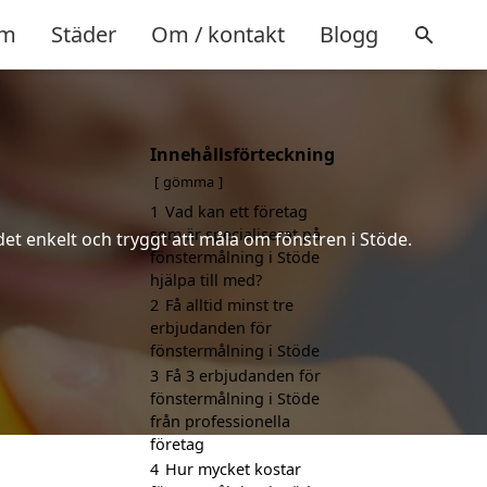
m
Städer
Om / kontakt
Blogg
Innehållsförteckning
gömma
1
Vad kan ett företag
som är specialiserat på
det enkelt och tryggt att måla om fönstren i Stöde.
fönstermålning i Stöde
hjälpa till med?
2
Få alltid minst tre
erbjudanden för
fönstermålning i Stöde
3
Få 3 erbjudanden för
fönstermålning i Stöde
från professionella
företag
4
Hur mycket kostar