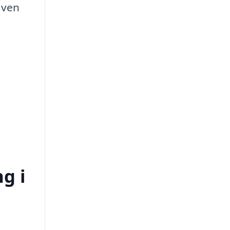
även
g i