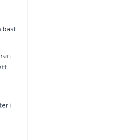
m bäst
tren
att
er i