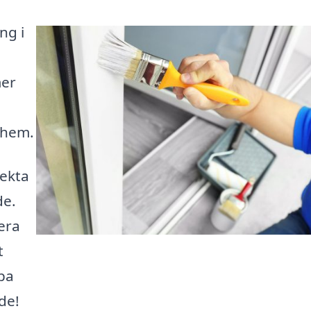
ng i
mer
 hem.
fekta
de.
era
t
pa
de!