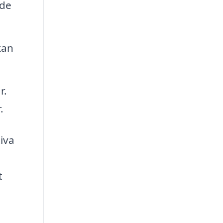
ade
kan
r.
.
iva
t