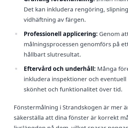
Det kan inkludera rengöring, slipnin
vidhäftning av färgen.
Professionell applicering:
Genom att 
målningsprocessen genomförs på ett ko
hållbart slutresultat.
Eftervård och underhåll:
Många föret
inkludera inspektioner och eventuell
skönhet och funktionalitet över tid.
Fönstermålning i Strandskogen är mer än
säkerställa att dina fönster är korrekt 
livslängden på dem, vilket sparar pengar