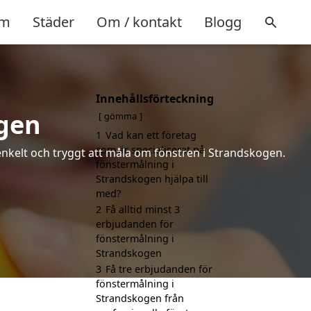
m
Städer
Om / kontakt
Blogg
Innehållsförteckning
ogen
gömma
1
Vad kan ett företag
som är specialiserat på
 enkelt och tryggt att måla om fönstren i Strandskogen.
fönstermålning i
Strandskogen hjälpa till
med?
2
Få alltid minst 3
erbjudanden för
fönstermålning i
Strandskogen
3
Få tre erbjudanden för
fönstermålning i
Strandskogen från