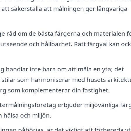
tt säkerställa att målningen ger långvariga
 ge råd om de bästa färgerna och materialen f
 utseende och hållbarhet. Rätt färgval kan oc
 handlar inte bara om att måla en yta; det
h stilar som harmoniserar med husets arkitektu
 färg som komplementerar din fastighet.
ermålningsföretag erbjuder miljövänliga fär
n hälsa och miljön.
ngen påbörjas, är det viktigt att förbereda y