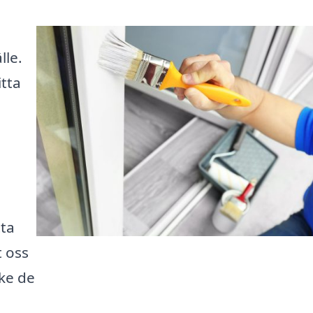
lle.
itta
tta
t oss
ke de