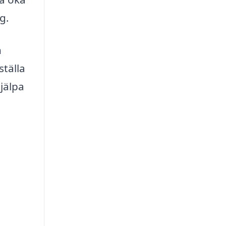
g.
n
ställa
jälpa
.