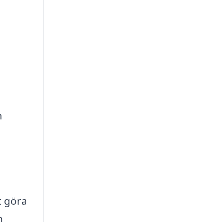
m
t göra
n