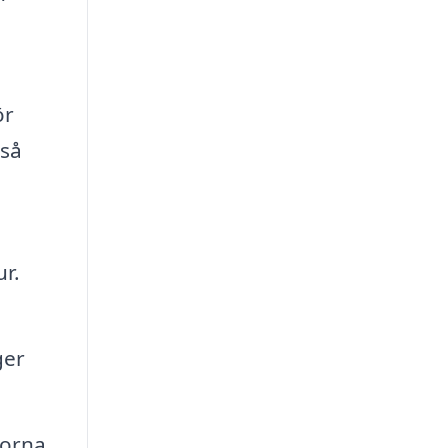
ör
kså
r.
ger
torna.