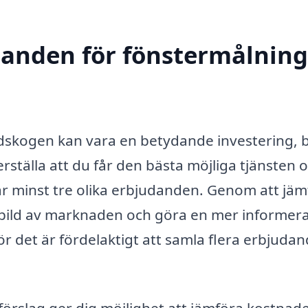
danden för fönstermålning
ndskogen kan vara en betydande investering, 
erställa att du får den bästa möjliga tjänsten 
mtar minst tre olika erbjudanden. Genom att jä
 bild av marknaden och göra en mer informer
för det är fördelaktigt att samla flera erbjuda
sförslag ger dig möjlighet att jämföra kostnad