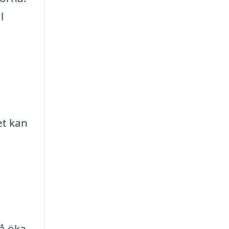
l
et kan
så öka