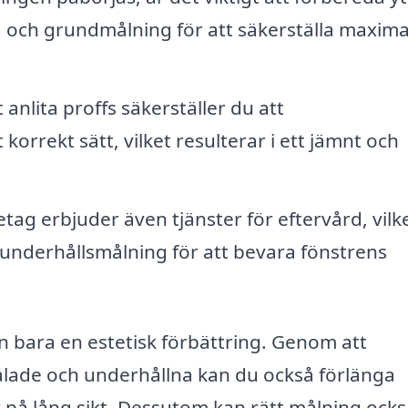
g och grundmålning för att säkerställa maxima
anlita proffs säkerställer du att
rrekt sätt, vilket resulterar i ett jämnt och
ag erbjuder även tjänster för eftervård, vilk
 underhållsmålning för att bevara fönstrens
 bara en estetisk förbättring. Genom att
målade och underhållna kan du också förlänga
 på lång sikt. Dessutom kan rätt målning ock