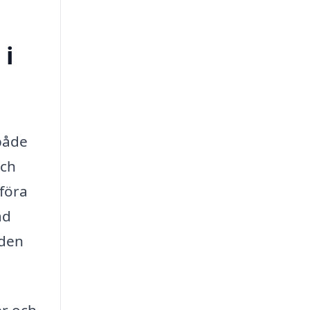
 i
både
och
mföra
ad
nden
er och