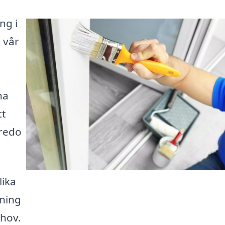
ng i
 vår
ha
tt
 redo
lika
sning
hov.