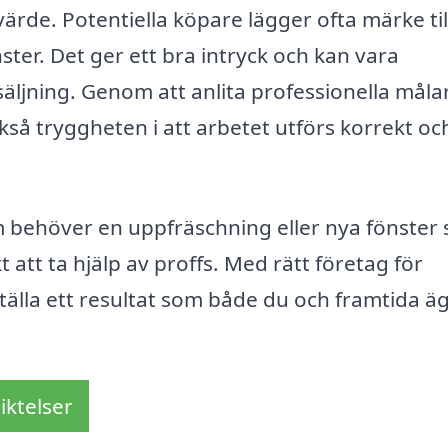
rde. Potentiella köpare lägger ofta märke til
ter. Det ger ett bra intryck och kan vara
äljning. Genom att anlita professionella målar
ckså tryggheten i att arbetet utförs korrekt oc
m behöver en uppfräschning eller nya fönster
 att ta hjälp av proffs. Med rätt företag för
älla ett resultat som både du och framtida ä
iktelser