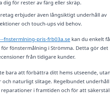
dig för rester av färg eller skräp.
etag erbjuder även långsiktigt underhåll av
pektioner och touch-ups vid behov.
--fnstermlning-pris-frb03a.se
kan du enkelt få
g för fönstermålning i Strömma. Detta gör det
recensioner från tidigare kunder.
nte bara att förbättra ditt hems utseende, uta
 och naturligt slitage. Regelbundet underhåll
eparationer i framtiden och för att säkerställ