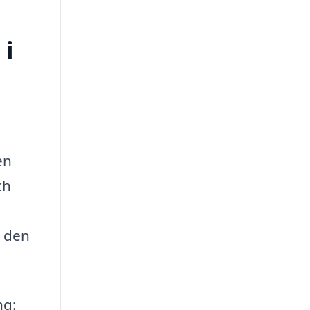
 i
en
ch
r den
ng: