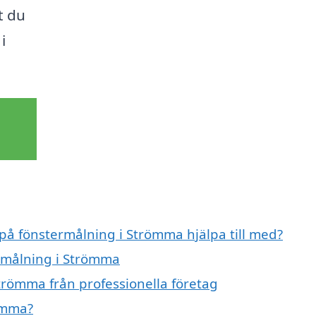
t du
i
 på fönstermålning i Strömma hjälpa till med?
ermålning i Strömma
trömma från professionella företag
ömma?