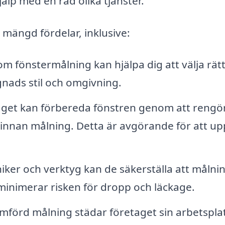
älp med en rad olika tjänster.
 mängd fördelar, inklusive:
m fönstermålning kan hjälpa dig att välja rätt
nads stil och omgivning.
get kan förbereda fönstren genom att rengö
 innan målning. Detta är avgörande för att u
iker och verktyg kan de säkerställa att målni
t minimerar risken för dropp och läckage.
mförd målning städar företaget sin arbetspla