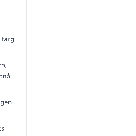
 färg
ra,
ppnå
ngen
ts