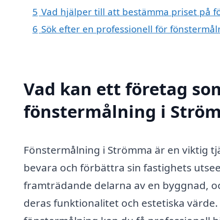
5
Vad hjälper till att bestämma priset på
6
Sök efter en professionell för fönsterm
Vad kan ett företag som
fönstermålning i Ström
Fönstermålning i Strömma är en viktig tj
bevara och förbättra sin fastighets utse
framträdande delarna av en byggnad, och
deras funktionalitet och estetiska värde.