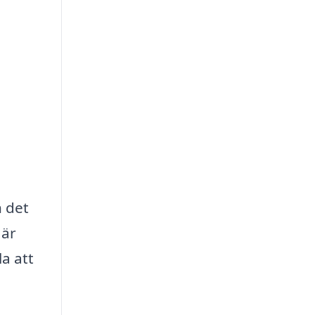
n det
 är
a att