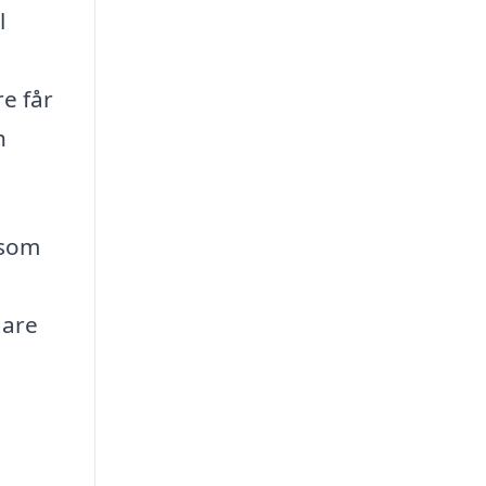
l
e får
h
 som
gare