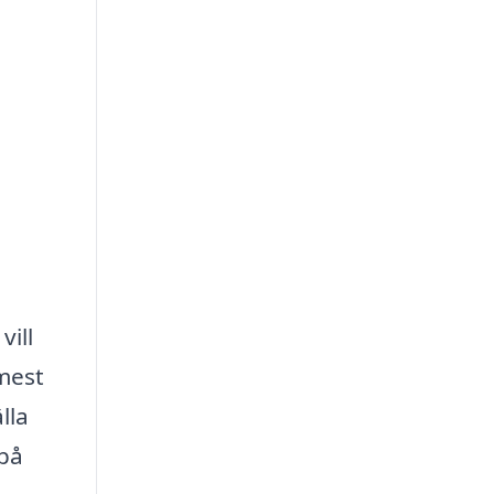
vill
 mest
lla
 på