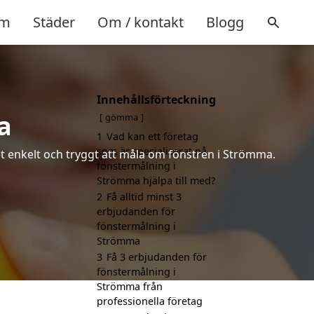
m
Städer
Om / kontakt
Blogg
Innehållsförteckning
a
gömma
1
Vad kan ett företag
som är specialiserat på
et enkelt och tryggt att måla om fönstren i Strömma.
fönstermålning i
Strömma hjälpa till med?
2
Få alltid minst 3
erbjudanden för
fönstermålning i
Strömma
3
Få 3 erbjudanden för
fönstermålning i
Strömma från
professionella företag