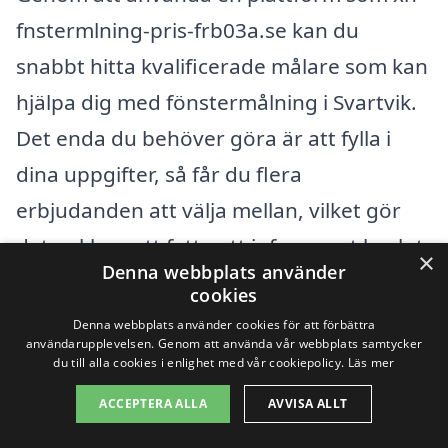
fnstermlning-pris-frb03a.se kan du
snabbt hitta kvalificerade målare som kan
hjälpa dig med fönstermålning i Svartvik.
Det enda du behöver göra är att fylla i
dina uppgifter, så får du flera
erbjudanden att välja mellan, vilket gör
det enklare att fatta ett informerat beslut.
×
Denna webbplats använder
cookies
Få 3 erbjudanden, gratis och utan
Denna webbplats använder cookies för att förbättra
användarupplevelsen. Genom att använda vår webbplats samtycker
förpliktelser
du till alla cookies i enlighet med vår cookiepolicy.
Läs mer
ACCEPTERA ALLA
AVVISA ALLT