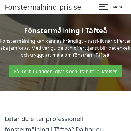
Fönstermålning-pris.se
Menu
Fönstermålning i Täfteå
Fönstermålning kan kännas krångligt – särskilt när offerter
ska jämföras. Med vår guide och offerttjänst blir det enkelt
och tryggt att måla om fönstren i Täfteå.
Få 3 erbjudanden, gratis och utan förpliktelser
Letar du efter professionell
fönstermålning i Täfteå? Då har du