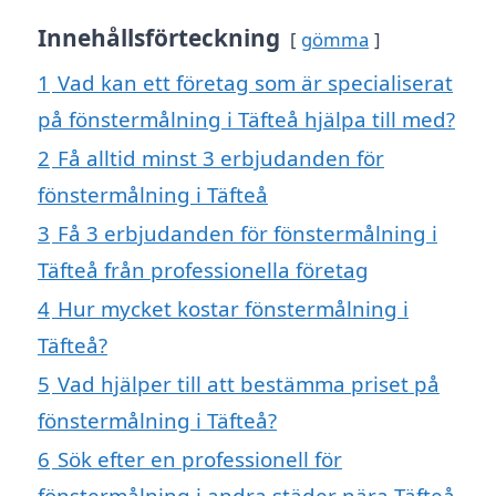
Innehållsförteckning
gömma
1
Vad kan ett företag som är specialiserat
på fönstermålning i Täfteå hjälpa till med?
2
Få alltid minst 3 erbjudanden för
fönstermålning i Täfteå
3
Få 3 erbjudanden för fönstermålning i
Täfteå från professionella företag
4
Hur mycket kostar fönstermålning i
Täfteå?
5
Vad hjälper till att bestämma priset på
fönstermålning i Täfteå?
6
Sök efter en professionell för
fönstermålning i andra städer nära Täfteå