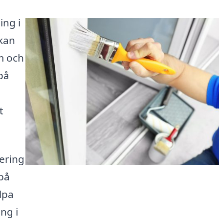
ing i
 kan
m och
på
t
ering
på
lpa
ng i