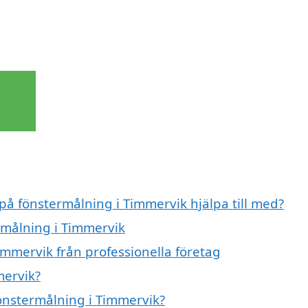
 på fönstermålning i Timmervik hjälpa till med?
rmålning i Timmervik
immervik från professionella företag
mervik?
fönstermålning i Timmervik?