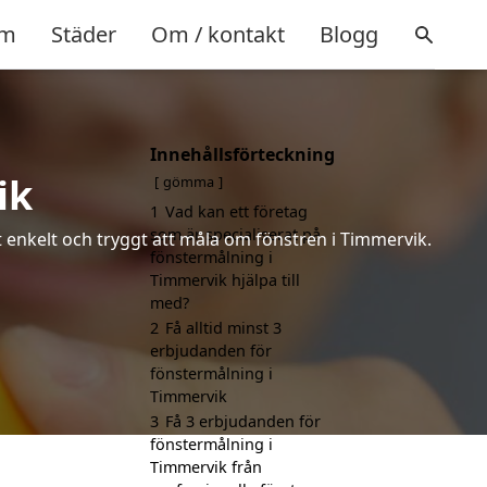
m
Städer
Om / kontakt
Blogg
Innehållsförteckning
ik
gömma
1
Vad kan ett företag
som är specialiserat på
t enkelt och tryggt att måla om fönstren i Timmervik.
fönstermålning i
Timmervik hjälpa till
med?
2
Få alltid minst 3
erbjudanden för
fönstermålning i
Timmervik
3
Få 3 erbjudanden för
fönstermålning i
Timmervik från