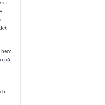
 kan
av
a
 det
t hem.
en på
och