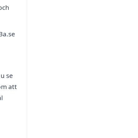
och
3a.se
du se
om att
l