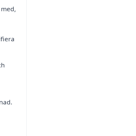
g med,
ifiera
ch
nad.