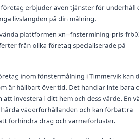
öretag erbjuder även tjänster för underhåll 
länga livslängden på din målning.
ända plattformen xn--fnstermlning-pris-frb0
erter från olika företag specialiserade på
öretag inom fönstermålning i Timmervik kan 
 som är hållbart över tid. Det handlar inte bara 
 att investera i ditt hem och dess värde. En vä
hårda väderförhållanden och kan förbättra
att förhindra drag och värmeförluster.