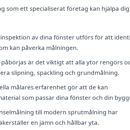
ng som ett specialiserat företag kan hjälpa di
inspektion av dina fönster utförs för att ident
 som kan påverka målningen.
åbörjas är det viktigt att alla ytor rengörs o
dera slipning, spackling och grundmålning.
lla målares erfarenhet gör att de kan
aterial som passar dina fönster och din bygg
enselmålning till modern sprutmålning har
kerställer en jämn och hållbar yta.