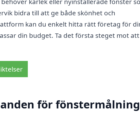
behöver kärlek eller nyinstallerade fönster 
vik bidra till att ge både skönhet och
ttform kan du enkelt hitta rätt företag för d
assar din budget. Ta det första steget mot att
iktelser
danden för fönstermålning