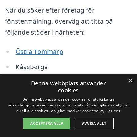
När du söker efter företag för
fönstermålning, överväg att titta på
följande städer i närheten:
Östra Tommarp
Kåseberga
×
Ystad
Denna webbplats använder
cookies
Brösarp
Denna webbplats använder cookies för att förbättra
användarupplevelsen. Genom att använda vår webbplats samtycker
Skivarp
du till alla cookies i enlighet med vår cookiepolicy.
Läs mer
ACCEPTERA ALLA
AVVISA ALLT
Sjöbo