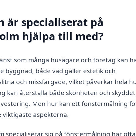
 är specialiserat på
olm hjälpa till med?
 tjänst som många husägare och företag kan h
rje byggnad, både vad gäller estetik och
 slitna och missfärgade, vilket påverkar hela h
ng kan återställa både skönheten och skyddet
t investering. Men hur kan ett fönstermålning f
e viktigaste aspekterna.
 specialiserar sig på fönstermålning har ofta