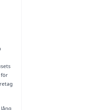
a
usets
 för
öretag
 lång