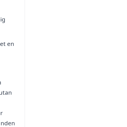
ig
et en
m
 utan
er
danden