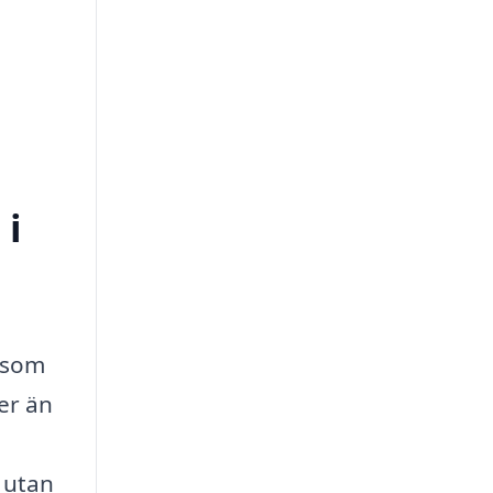
 i
a som
er än
, utan