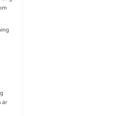
som
ning
rg
 är