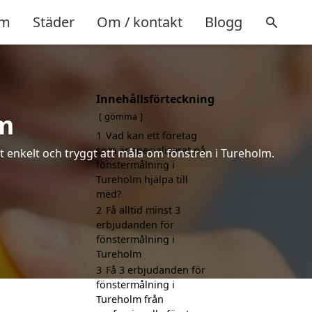
m
Städer
Om / kontakt
Blogg
Innehållsförteckning
lm
gömma
1
Vad kan ett företag
som är specialiserat på
et enkelt och tryggt att måla om fönstren i Tureholm.
fönstermålning i
Tureholm hjälpa till
med?
2
Få alltid minst 3
erbjudanden för
fönstermålning i
Tureholm
3
Få 3 erbjudanden för
fönstermålning i
Tureholm från