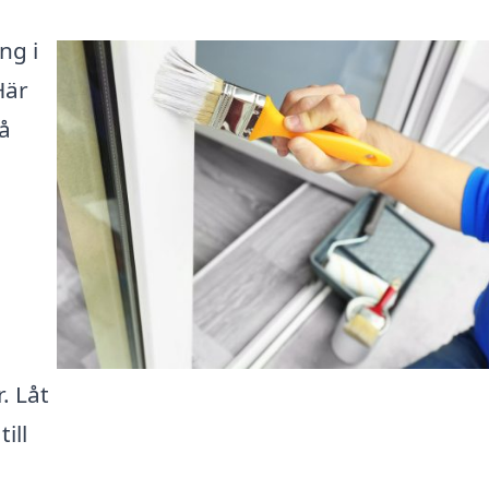
ng i
Här
få
. Låt
ill