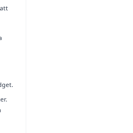
att
a
dget.
er.
m