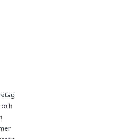
retag
- och
n
 mer