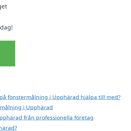
get
idag!
 på fönstermålning i Upphärad hjälpa till med?
ermålning i Upphärad
pphärad från professionella företag
phärad?