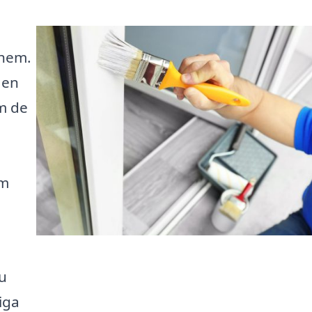
 hem.
 en
m de
om
u
iga