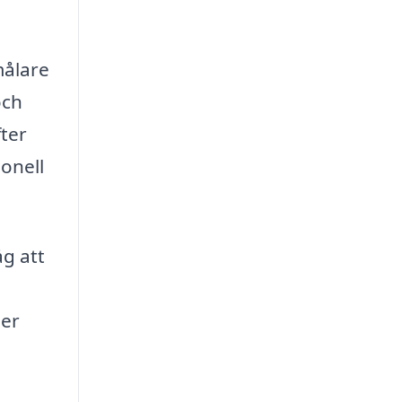
målare
och
fter
ionell
åg att
der