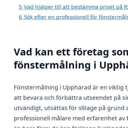
5
Vad hjälper till att bestämma priset på
6
Sök efter en professionell för fönsterm
Vad kan ett företag som
fönstermålning i Upphä
Fönstermålning i Upphärad är en viktig 
att bevara och förbättra utseendet på si
utvändigt, utsättas för slitage på grund 
professionell målare med erfarenhet av