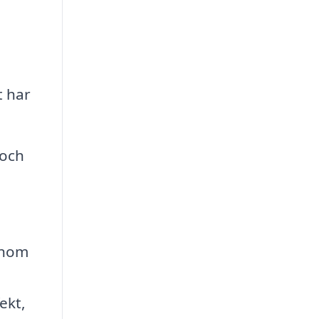
t har
 och
Genom
ekt,