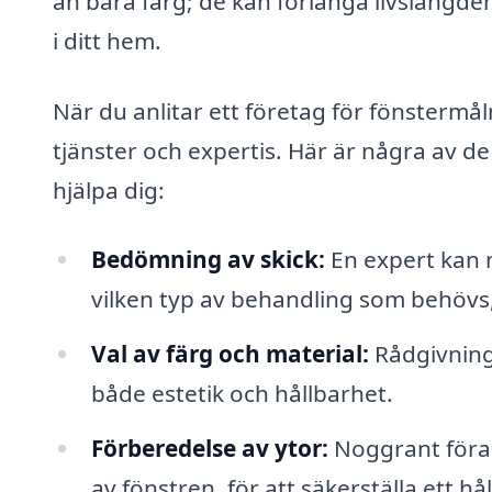
än bara färg; de kan förlänga livslängden
i ditt hem.
När du anlitar ett företag för fönstermål
tjänster och expertis. Här är några av d
hjälpa dig:
Bedömning av skick:
En expert kan n
vilken typ av behandling som behövs, 
Val av färg och material:
Rådgivning 
både estetik och hållbarhet.
Förberedelse av ytor:
Noggrant förar
av fönstren, för att säkerställa ett hål