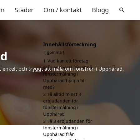
m
Städer
Om / kontakt
Blogg
Innehållsförteckning
ad
gömma
1
Vad kan ett företag
som är specialiserat på
et enkelt och tryggt att måla om fönstren i Upphärad.
fönstermålning i
Upphärad hjälpa till
med?
2
Få alltid minst 3
erbjudanden för
fönstermålning i
Upphärad
3
Få 3 erbjudanden för
fönstermålning i
Upphärad från