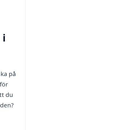
 i
nka på
 för
tt du
nden?