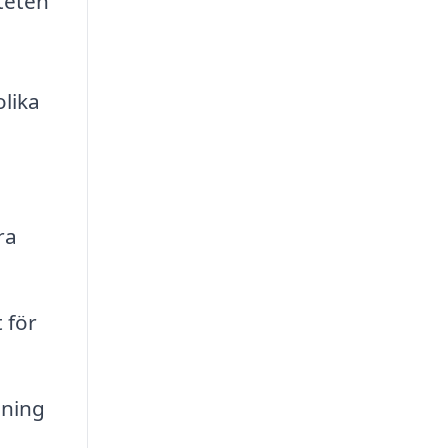
iteten
olika
ra
 för
dning