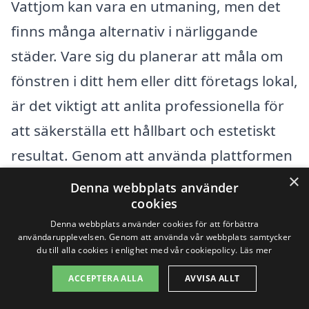
Vattjom kan vara en utmaning, men det
finns många alternativ i närliggande
städer. Vare sig du planerar att måla om
fönstren i ditt hem eller ditt företags lokal,
är det viktigt att anlita professionella för
att säkerställa ett hållbart och estetiskt
resultat. Genom att använda plattformen
xn--fnstermlning-pris-frb03a.se
kan du
×
Denna webbplats använder
enkelt få offerter från olika
cookies
Denna webbplats använder cookies för att förbättra
fönstermålningsföretag i ditt närområde,
användarupplevelsen. Genom att använda vår webbplats samtycker
du till alla cookies i enlighet med vår cookiepolicy.
Läs mer
vilket sparar tid och ger dig möjlighet att
jämföra priser och tjänster.
ACCEPTERA ALLA
AVVISA ALLT