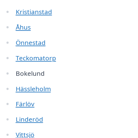
Kristianstad
Åhus
Önnestad
Teckomatorp
Bokelund
Hässleholm
Färlöv
Linderöd
Vittsjö