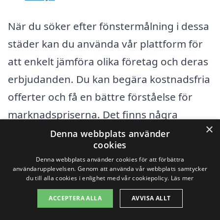
När du söker efter fönstermålning i dessa
städer kan du använda vår plattform för
att enkelt jämföra olika företag och deras
erbjudanden. Du kan begära kostnadsfria
offerter och få en bättre förståelse för
marknadspriserna. Det finns några
×
faktorer att tänka på när du väljer en
Denna webbplats använder
cookies
målerifirma:
Denna webbplats använder cookies för att förbättra
användarupplevelsen. Genom att använda vår webbplats samtycker
du till alla cookies i enlighet med vår cookiepolicy.
Läs mer
Referenser och omdömen:
Kontrollera vad tidigare kunder har
ACCEPTERA ALLA
AVVISA ALLT
sagt om företaget.