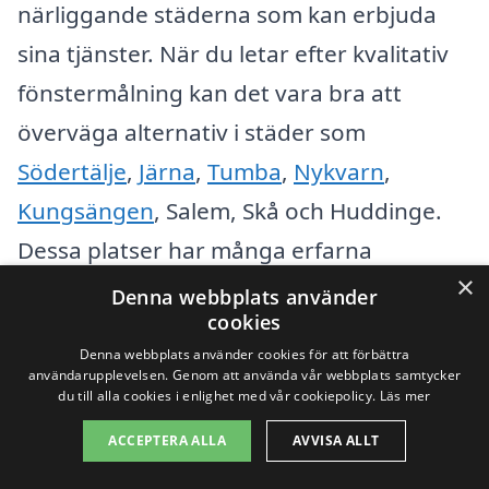
närliggande städerna som kan erbjuda
sina tjänster. När du letar efter kvalitativ
fönstermålning kan det vara bra att
överväga alternativ i städer som
Södertälje
,
Järna
,
Tumba
,
Nykvarn
,
Kungsängen
, Salem, Skå och Huddinge.
Dessa platser har många erfarna
×
fönstermålare som kan hjälpa dig att få
Denna webbplats använder
cookies
jobbet gjort på ett effektivt och snyggt
Denna webbplats använder cookies för att förbättra
sätt.
användarupplevelsen. Genom att använda vår webbplats samtycker
du till alla cookies i enlighet med vår cookiepolicy.
Läs mer
För att underlätta din sökning kan du
ACCEPTERA ALLA
AVVISA ALLT
överväga följande steg när du letar efter