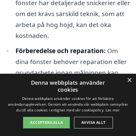
fönster har detaljerade snickerier eller
om det krävs särskild teknik, som att
arbeta på hög höjd, kan det öka
kostnaden.
Förberedelse och reparation:
Om
dina fönster behöver reparation eller
grundarbete innan målningen kan
×
Denna webbplats använder
detta också påverka priset, eftersom
cookies
det kräver extra tid och arbetskraft.
Denna webbplats använder cookies för att förbättra
användarupplevelsen. Genom att använda vår webbplats samtycker
du till alla cookies i enlighet med vår cookiepolicy.
Läs mer
För att få en rättvis och detaljerad offert
ACCEPTERA ALLA
AVVISA ALLT
som passar just dina behov,
rekommenderas det att du kontaktar