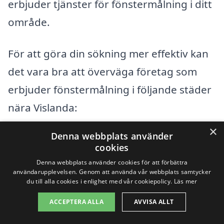
erbjuder tjänster för fönstermålning i ditt
område.
För att göra din sökning mer effektiv kan
det vara bra att överväga företag som
erbjuder fönstermålning i följande städer
nära Vislanda:
×
Denna webbplats använder
Alvesta
cookies
Klevshult
Denna webbplats använder cookies för att förbättra
användarupplevelsen. Genom att använda vår webbplats samtycker
du till alla cookies i enlighet med vår cookiepolicy.
Läs mer
Braås
ACCEPTERA ALLA
AVVISA ALLT
Långasjö