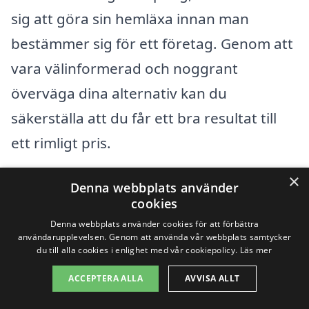
sig att göra sin hemläxa innan man
bestämmer sig för ett företag. Genom att
vara välinformerad och noggrant
överväga dina alternativ kan du
säkerställa att du får ett bra resultat till
ett rimligt pris.
×
Denna webbplats använder
Få 3 erbjudanden, gratis och utan
cookies
förpliktelser
Denna webbplats använder cookies för att förbättra
användarupplevelsen. Genom att använda vår webbplats samtycker
du till alla cookies i enlighet med vår cookiepolicy.
Läs mer
ACCEPTERA ALLA
AVVISA ALLT
Sök efter en