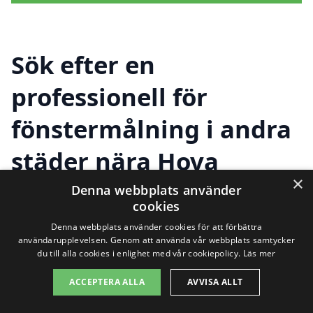
Sök efter en
professionell för
fönstermålning i andra
städer nära Hova
×
Denna webbplats använder
cookies
Att hitta en experthantverkare för
Denna webbplats använder cookies för att förbättra
fönstermålning i Hova
behöver inte vara
användarupplevelsen. Genom att använda vår webbplats samtycker
du till alla cookies i enlighet med vår cookiepolicy.
Läs mer
svårt. Det finns flera alternativ i de
ACCEPTERA ALLA
AVVISA ALLT
omkringliggande städerna som kan hjälpa