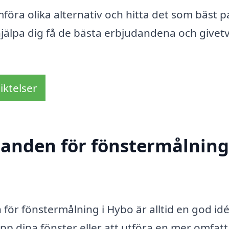
mföra olika alternativ och hitta det som bäst p
hjälpa dig få de bästa erbjudandena och givetv
iktelser
danden för fönstermålning
för fönstermålning i Hybo är alltid en god idé
pp dina fönster eller att utföra en mer omfat