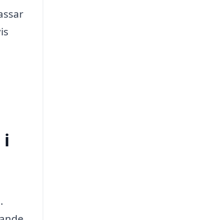
assar
is
 i
.
tande