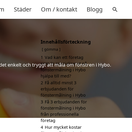
m
Städer
Om / kontakt
Blogg
Innehållsförteckning
gömma
1
Vad kan ett företag
som är specialiserat på
 det enkelt och tryggt att måla om fönstren i Hybo.
fönstermålning i Hybo
hjälpa till med?
2
Få alltid minst 3
erbjudanden för
fönstermålning i Hybo
3
Få 3 erbjudanden för
fönstermålning i Hybo
från professionella
företag
4
Hur mycket kostar