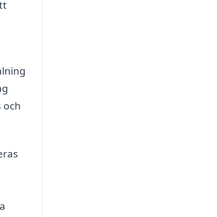
tt
ålning
ag
s och
eras
a
na