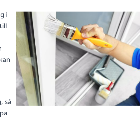
g i
ill
a
 kan
, så
lpa