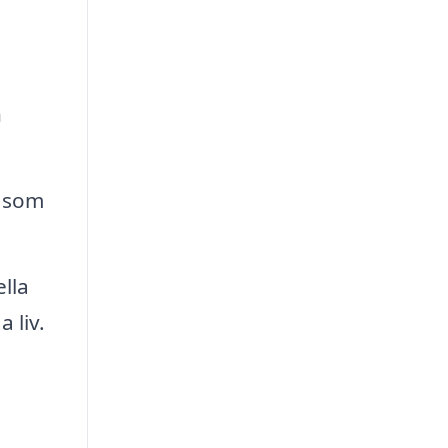
h
l som
lla
 liv.