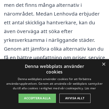
men det finns många alternativ i
närområdet. Medan Lenhovda erbjuder
ett antal skickliga hantverkare, kan du
även överväga att söka efter
yrkesverksamma i närliggande städer.
Genom att jämföra olika alternativ kan du
få en bättre uppfattning om priser, service
×
och kvalitet.
Denna webbplats använder
cookies
Denna webbplats använder cookies för att förbättra
Några av de städer som du kan kika på är:
användarupplevelsen. Genom att använda vår webbplats samtycker
du till alla cookies i enlighet med vår cookiepolicy.
Läs mer
Alstermo
ACCEPTERA ALLA
AVVISA ALLT