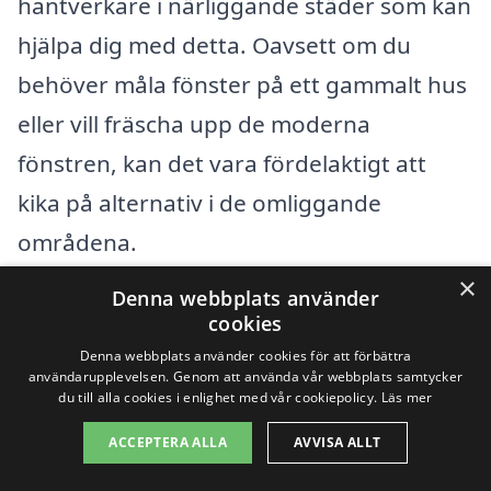
hantverkare i närliggande städer som kan
hjälpa dig med detta. Oavsett om du
behöver måla fönster på ett gammalt hus
eller vill fräscha upp de moderna
fönstren, kan det vara fördelaktigt att
kika på alternativ i de omliggande
områdena.
×
Denna webbplats använder
Här är några fördelar med att överväga
cookies
fönstermålning i städer nära Lyrestad:
Denna webbplats använder cookies för att förbättra
användarupplevelsen. Genom att använda vår webbplats samtycker
du till alla cookies i enlighet med vår cookiepolicy.
Läs mer
Konkurrensutsatta priser som kan ge
ACCEPTERA ALLA
AVVISA ALLT
dig ett bättre erbjudande.