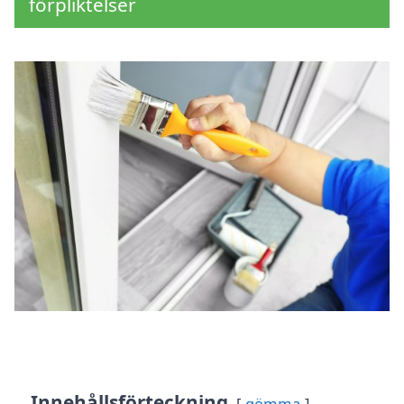
förpliktelser
Innehållsförteckning
gömma