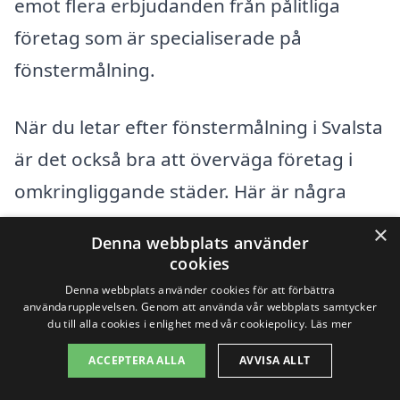
emot flera erbjudanden från pålitliga
företag som är specialiserade på
fönstermålning.
När du letar efter fönstermålning i Svalsta
är det också bra att överväga företag i
omkringliggande städer. Här är några
städer som du kan undersöka:
×
Denna webbplats använder
cookies
Nyköping
Denna webbplats använder cookies för att förbättra
användarupplevelsen. Genom att använda vår webbplats samtycker
Oxelösund
du till alla cookies i enlighet med vår cookiepolicy.
Läs mer
ACCEPTERA ALLA
AVVISA ALLT
Trosa