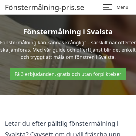
Fönstermålning-pris.se
Menu
Fönstermålning i Svalsta
Fönstermålning kan kännas krångligt – särskilt när offerter
ska jämföras. Med vår guide och offerttjänst blir det enkelt
och tryggt att måla om fönstren i Svalsta.
Få 3 erbjudanden, gratis och utan förpliktelser
Letar du efter pålitlig fönstermålning i
Svalsta? Oavsett om du vill fräscha upp