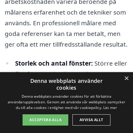
arbetskostnaden variera beroende på
målarens erfarenhet och de tekniker som
används. En professionell målare med
goda referenser kan ta mer betalt, men
ger ofta ett mer tillfredsställande resultat.
Storlek och antal fönster:
Större eller
fler fönster ökar kostnaden.
×
Denna webbplats använder
cookies
Typ av färg:
Kvalitetsfärger kan kosta
Denna webbplats använder cookies för att förbättra
mer men ger ett bättre resultat.
användarupplevelsen. Genom att använda vår webbplats samtycker
du till alla cookies i enlighet med vår cookiepolicy.
Läs mer
Arbetskostnad:
Erfarna målare kan ta
ACCEPTERA ALLA
AVVISA ALLT
mer betalt men också erbjuda bättre