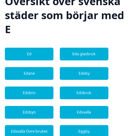
Översikt över svenska
städer som börjar med
E
Ed
Eda glasbruk
Edane
Edeby
Edsbro
Edsbruk
Edsbyn
Edsvalla
Edsvalla Övre bruket
Eggby