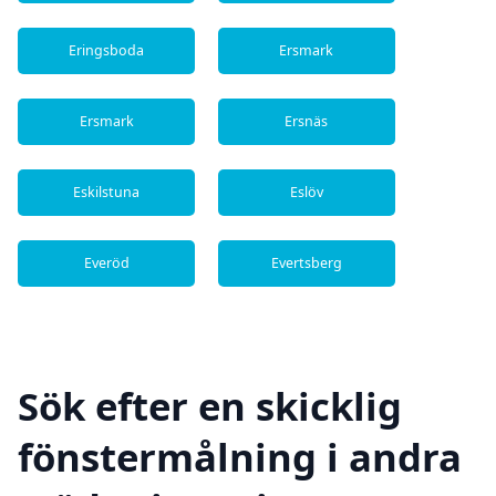
Eringsboda
Ersmark
Ersmark
Ersnäs
Eskilstuna
Eslöv
Everöd
Evertsberg
Sök efter en skicklig
fönstermålning i andra