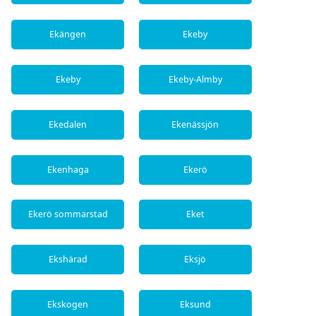
Ekängen
Ekeby
Ekeby
Ekeby-Almby
Ekedalen
Ekenässjön
Ekenhaga
Ekerö
Ekerö sommarstad
Eket
Ekshärad
Eksjö
Ekskogen
Eksund