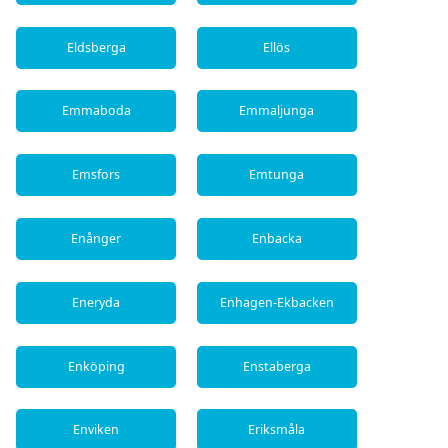
Eldsberga
Ellös
Emmaboda
Emmaljunga
Emsfors
Emtunga
Enånger
Enbacka
Eneryda
Enhagen-Ekbacken
Enköping
Enstaberga
Enviken
Eriksmåla