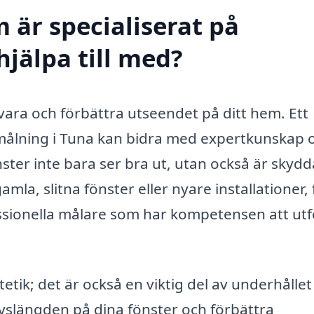
 är specialiserat på
hjälpa till med?
evara och förbättra utseendet på ditt hem. Ett
rmålning i Tuna kan bidra med expertkunskap 
önster inte bara ser bra ut, utan också är skyd
la, slitna fönster eller nyare installationer, 
ssionella målare som har kompetensen att ut
etik; det är också en viktig del av underhållet
ivslängden på dina fönster och förbättra