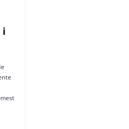
 i
de
hente
 mest