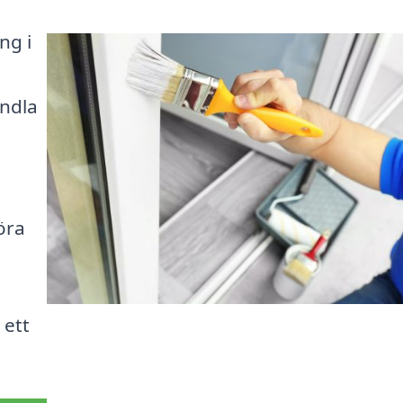
ng i
andla
öra
a
 ett