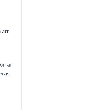
 att
ör, är
Deras
r