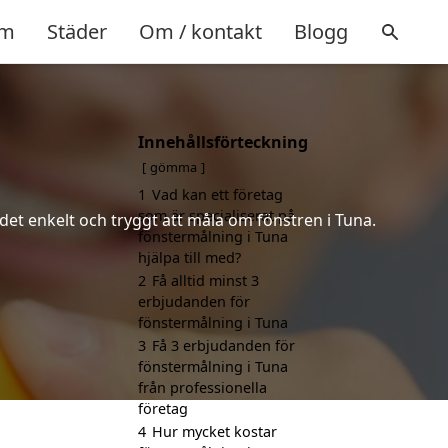
m
Städer
Om / kontakt
Blogg
Innehållsförteckning
gömma
1
Vad kan ett företag
som är specialiserat på
 det enkelt och tryggt att måla om fönstren i Tuna.
fönstermålning i Tuna
hjälpa till med?
2
Få alltid minst 3
erbjudanden för
fönstermålning i Tuna
3
Få 3 erbjudanden för
fönstermålning i Tuna
från professionella
företag
4
Hur mycket kostar