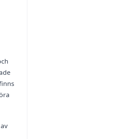
och
dade
finns
föra
 av