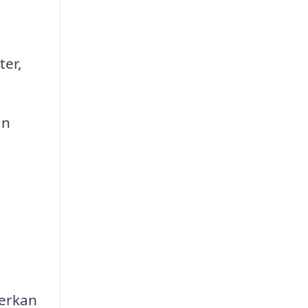
ter,
an
verkan