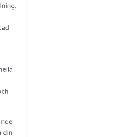
lning.
tad
nella
och
dande
a din