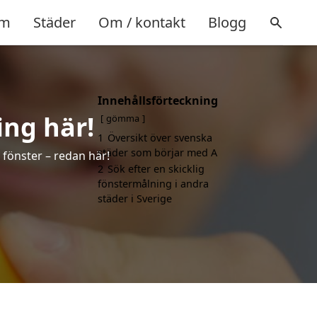
m
Städer
Om / kontakt
Blogg
Innehållsförteckning
ing här!
gömma
1
Översikt över svenska
städer som börjar med A
 fönster – redan här!
2
Sök efter en skicklig
fönstermålning i andra
städer i Sverige