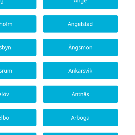
ng
Ånge
lholm
Angelstad
sbyn
Ängsmon
rsrum
Ankarsvik
elöv
Antnäs
elbo
Arboga