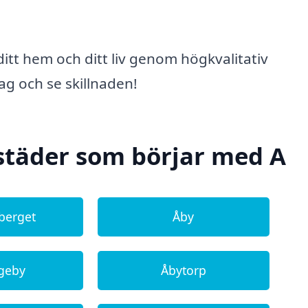
itt hem och ditt liv genom högkvalitativ
g och se skillnaden!
städer som börjar med A
berget
Åby
geby
Åbytorp