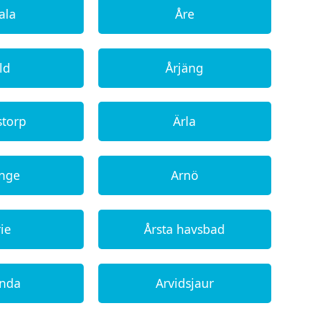
ala
Åre
ld
Årjäng
storp
Ärla
inge
Arnö
ie
Årsta havsbad
unda
Arvidsjaur