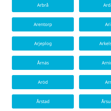
Arbrå
Ard
Arentorp
Ari
Arjeplog
Arkel
Årnäs
Arn
Aröd
Arr
Årstad
Års