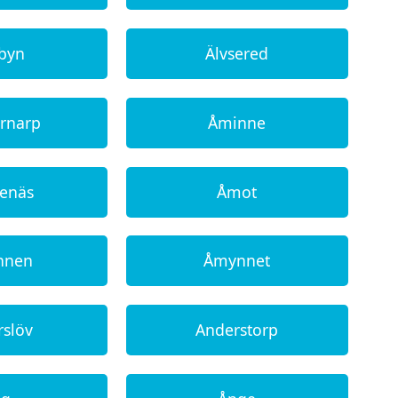
sbyn
Älvsered
rnarp
Åminne
enäs
Åmot
nnen
Åmynnet
rslöv
Anderstorp