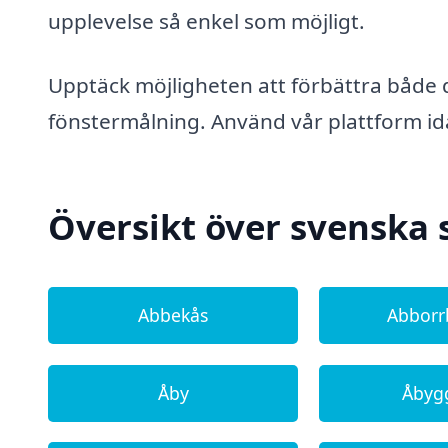
upplevelse så enkel som möjligt.
Upptäck möjligheten att förbättra både d
fönstermålning. Använd vår plattform ida
Översikt över svenska 
Abbekås
Abborr
Åby
Åbyg