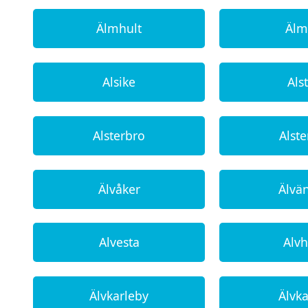
Älmhult
Älm
Alsike
Als
Alsterbro
Alst
Älvåker
Älvä
Alvesta
Alv
Älvkarleby
Älvk