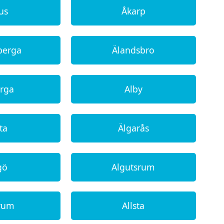
us
Åkarp
berga
Älandsbro
erga
Alby
ta
Älgarås
gö
Algutsrum
erum
Allsta