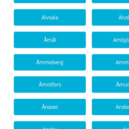
Älvsala
Älv
Åmål
Ambjö
Åmmeberg
Amm
Åmotfors
Åmu
Ånäset
Ande