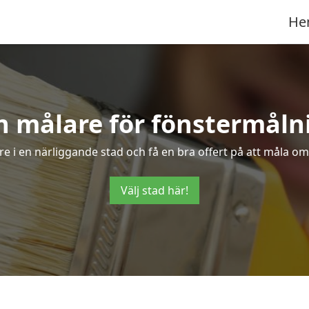
He
n målare för fönstermåln
re i en närliggande stad och få en bra offert på att måla om
Välj stad här!