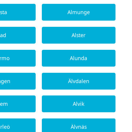
sta
Almunge
tad
Alster
ermo
Alunda
ngen
Älvdalen
hem
Alvik
arleö
Älvnäs