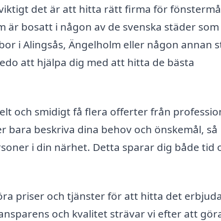
iktigt det är att hitta rätt firma för fönstermå
som är bosatt i någon av de svenska städer som
or i Alingsås, Ängelholm eller någon annan s
do att hjälpa dig med att hitta de bästa
lt och smidigt få flera offerter från professio
r bara beskriva dina behov och önskemål, så
soner i din närhet. Detta sparar dig både tid 
ra priser och tjänster för att hitta det erbju
nsparens och kvalitet strävar vi efter att gör