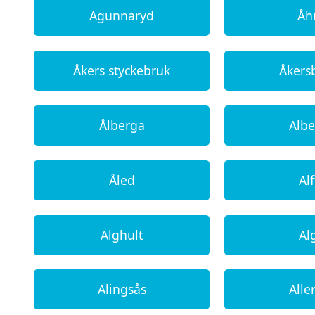
Agunnaryd
Åh
Åkers styckebruk
Åkers
Ålberga
Alb
Åled
Alf
Älghult
Äl
Alingsås
All