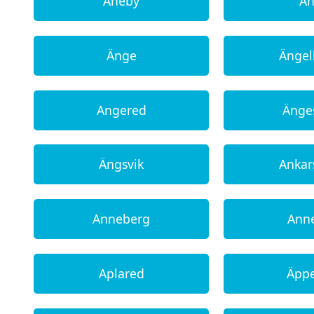
Aneby
Ä
Änge
Änge
Angered
Änge
Ängsvik
Anka
Anneberg
Ann
Aplared
Äpp