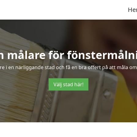
He
n målare för fönstermåln
re i en närliggande stad och få en bra offert på att måla om
Välj stad här!