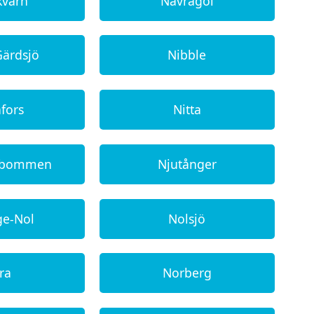
kvarn
Nävragöl
Gärdsjö
Nibble
afors
Nitta
abommen
Njutånger
ge-Nol
Nolsjö
ra
Norberg