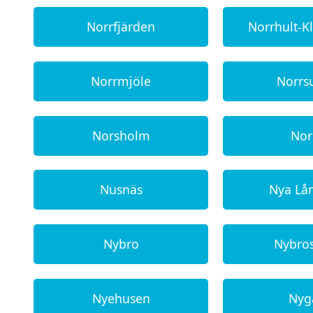
Norrfjärden
Norrhult-K
Norrmjöle
Norrs
Norsholm
Nor
Nusnäs
Nya Lå
Nybro
Nybro
Nyehusen
Nyg