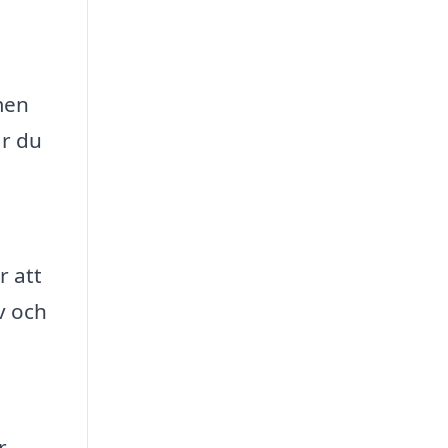
men
ar du
r att
v och
r