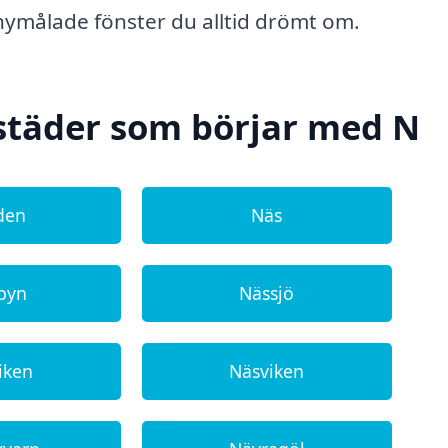
nymålade fönster du alltid drömt om.
 städer som börjar med N
den
Näs
byn
Nässjö
iken
Näsviken