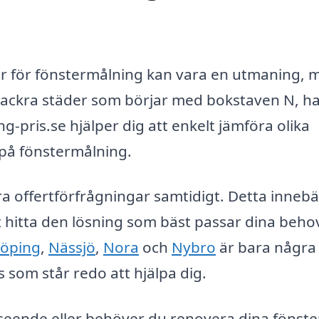
ntör för fönstermålning kan vara en utmaning, 
vackra städer som börjar med bokstaven N, h
ng-pris.se hjälper dig att enkelt jämföra olika
 på fönstermålning.
lera offertförfrågningar samtidigt. Detta innebä
tt hitta den lösning som bäst passar dina beho
öping
,
Nässjö
,
Nora
och
Nybro
är bara några
som står redo att hjälpa dig.
utseende eller behöver du renovera dina fönste