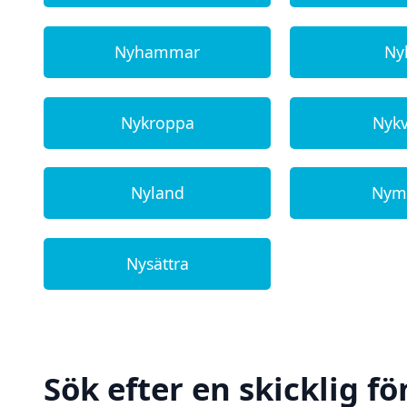
Nyhammar
Nyk
Nykroppa
Nyk
Nyland
Nym
Nysättra
Sök efter en skicklig f