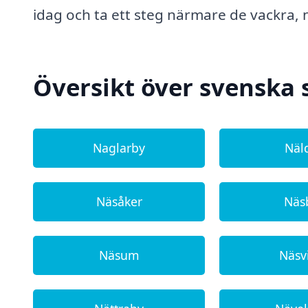
idag och ta ett steg närmare de vackra, 
Översikt över svenska
Naglarby
Näl
Näsåker
Näs
Näsum
Näsv