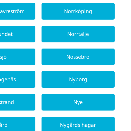
lavreström
Norrköping
undet
Norrtälje
sjö
Nossebro
ngenäs
Nyborg
strand
Nye
ård
Nygårds hagar