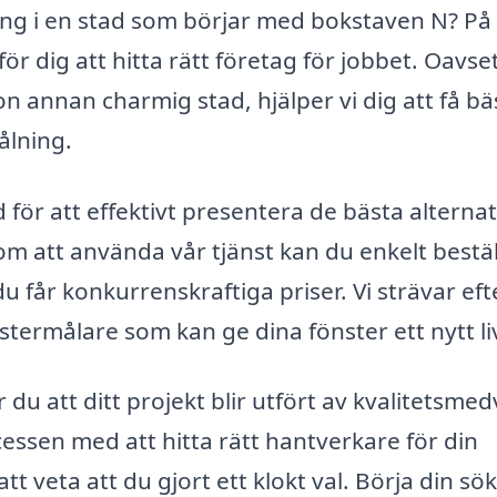
ning i en stad som börjar med bokstaven N? På
för dig att hitta rätt företag för jobbet. Oavs
n annan charmig stad, hjälper vi dig att få bä
ålning.
ör att effektivt presentera de bästa alterna
om att använda vår tjänst kan du enkelt bestäl
 du får konkurrenskraftiga priser. Vi strävar eft
stermålare som kan ge dina fönster ett nytt li
 du att ditt projekt blir utfört av kvalitetsme
cessen med att hitta rätt hantverkare för din
t veta att du gjort ett klokt val. Börja din sö