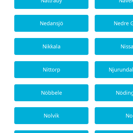
Nättraby
Näve
Nedansjö
Nedre 
Nikkala
Niss
Nittorp
Njurund
Nöbbele
Nödin
Nolvik
No