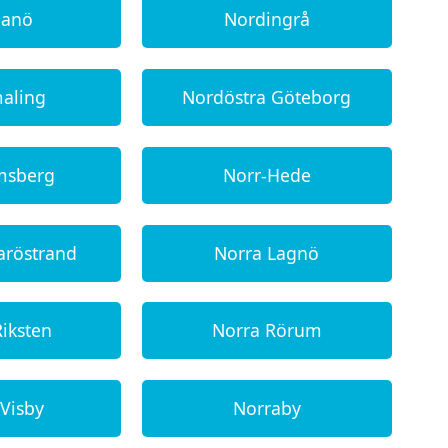
danö
Nordingrå
aling
Nordöstra Göteborg
msberg
Norr-Hede
aröstrand
Norra Lagnö
Riksten
Norra Rörum
 Visby
Norraby