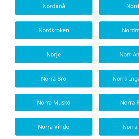
Nordanå
Nor
Nordkroken
Nordm
Norje
Norr A
Norra Bro
Norra Ing
Norra Muskö
Norra 
Norra Vindö
Norra