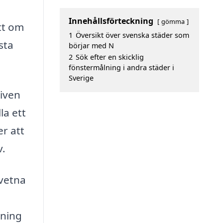
Innehållsförteckning
gömma
ett om
1
Översikt över svenska städer som
sta
börjar med N
2
Sök efter en skicklig
fönstermålning i andra städer i
Sverige
tiven
la ett
er att
v.
dvetna
kning