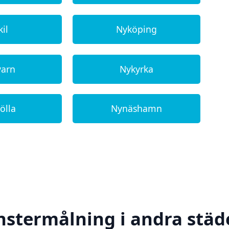
il
Nyköping
varn
Nykyrka
ölla
Nynäshamn
önstermålning i andra städe