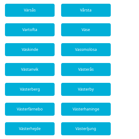
Värsås
Vårsta
Vartofta
Väse
Väskinde
Vassmolösa
Västanvik
Västerås
Västerberg
Västerby
Västerfärnebo
Västerhaninge
Västerhejde
Västerljung