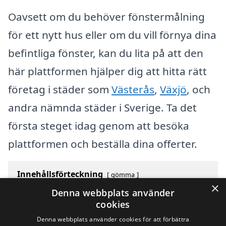
Oavsett om du behöver fönstermålning
för ett nytt hus eller om du vill förnya dina
befintliga fönster, kan du lita på att den
här plattformen hjälper dig att hitta rätt
företag i städer som
Västerås
,
Växjö
, och
andra nämnda städer i Sverige. Ta det
första steget idag genom att besöka
plattformen och beställa dina offerter.
Innehållsförteckning
gömma
×
1
Översikt över svenska städer som börjar med V
Denna webbplats använder
2
Sök efter en skicklig fönstermålning i andra städer i
cookies
Sverige
Denna webbplats använder cookies för att förbättra