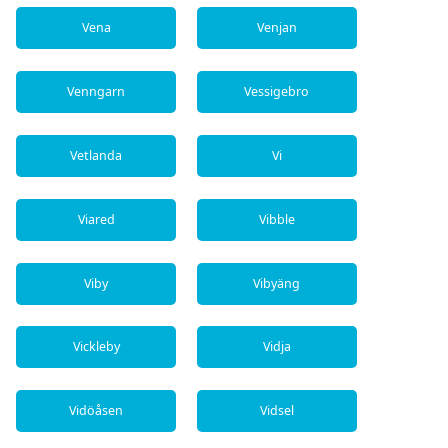
Vena
Venjan
Venngarn
Vessigebro
Vetlanda
Vi
Viared
Vibble
Viby
Vibyäng
Vickleby
Vidja
Vidöåsen
Vidsel