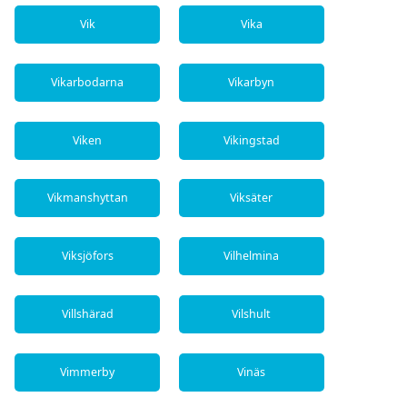
Vik
Vika
Vikarbodarna
Vikarbyn
Viken
Vikingstad
Vikmanshyttan
Viksäter
Viksjöfors
Vilhelmina
Villshärad
Vilshult
Vimmerby
Vinäs