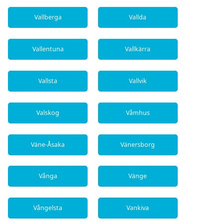
Vallberga
Vallda
Vallentuna
Vallkärra
Vallsta
Vallvik
Valskog
Våmhus
Väne-Åsaka
Vänersborg
Vånga
Vänge
Vångelsta
Vankiva