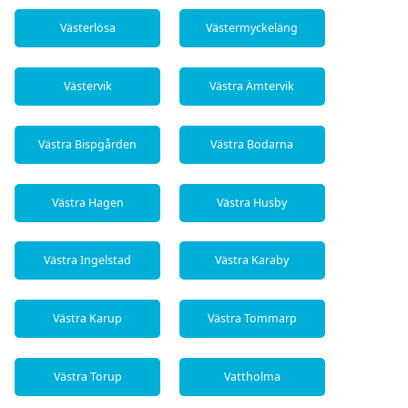
Västerlösa
Västermyckeläng
Västervik
Västra Ämtervik
Västra Bispgården
Västra Bodarna
Västra Hagen
Västra Husby
Västra Ingelstad
Västra Karaby
Västra Karup
Västra Tommarp
Västra Torup
Vattholma