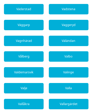
Väderstad
Vadstena
Väggarp
Vaggeryd
Vagnhärad
Väländan
Vålberg
Valbo
Valdemarsvik
Valinge
Valje
Valla
Vallåkra
Vallargärdet