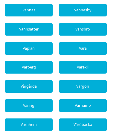
Vännäs
Vännäsby
Vannsätter
Vansbro
Vaplan
Vara
Varberg
Varekil
Vårgårda
Vargön
Väring
Värnamo
Varnhem
Väröbacka