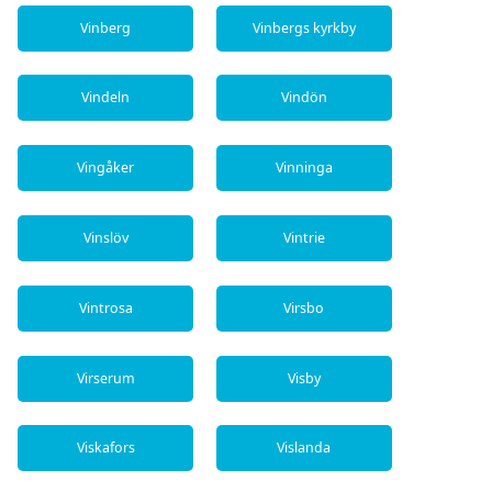
Vinberg
Vinbergs kyrkby
Vindeln
Vindön
Vingåker
Vinninga
Vinslöv
Vintrie
Vintrosa
Virsbo
Virserum
Visby
Viskafors
Vislanda