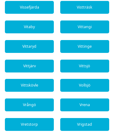
Vissefjärda
Vistträsk
Vitaby
Vittangi
Vittaryd
Vittinge
Vittjärv
Vittsjö
Vittskövle
Vollsjö
Vrångö
Vrena
Vretstorp
Vrigstad