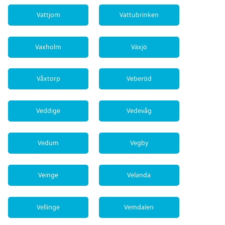
Vattjom
Vattubrinken
Vaxholm
Växjö
Våxtorp
Veberöd
Veddige
Vedevåg
Vedum
Vegby
Veinge
Velanda
Vellinge
Vemdalen